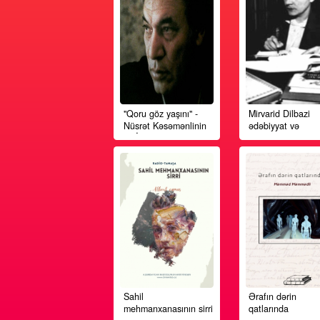
"Qoru göz yaşını" -
Mirvarid D
Nüsrət Kəsəmənlinin
ədəbiyyat
öz İfasında - 1983
yaradıcılı
NADİR SƏ
1968