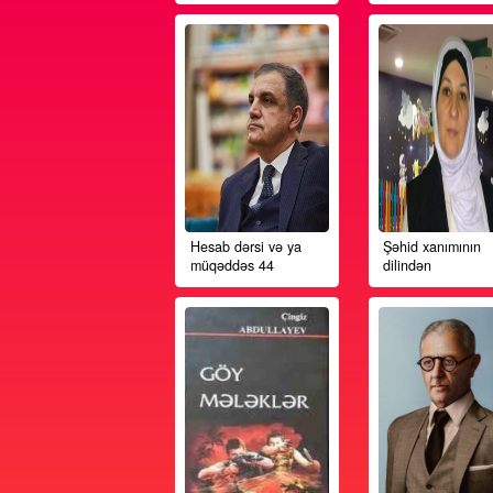
Sahil
Ərafın də
mehmanxanasının sirri
qatlarınd
Hesab dərsi və ya
Şəhid xan
müqəddəs 44
dilindən