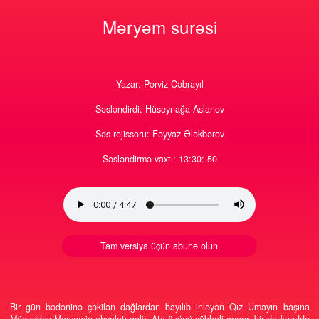
1
0
1106
21
Məryəm surəsi
Yazar: Pərviz Cəbrayıl
Səsləndirdi: Hüseynağa Aslanov
Səs rejissoru: Fəyyaz Ələkbərov
Səsləndirmə vaxtı: 13:30: 50
Tam versiya üçün abunə olun