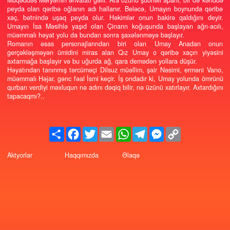
Bir gün bədəninə çəkilən dağlardan bayılıb inləyən Qız Umayın 
Müqəddəs Məryəmin əhvalatı gəlir. Ata özünü şübhəli aparır, bir də 
peyda olan qəribə oğlanın adı hallanır. Beləcə, Umayın boynunda 
xaç, bətnində uşaq peyda olur. Həkimlər onun bakirə qaldığını 
Umayın İsa Məsihlə yaşıd olan Çinarın koğuşunda başlayan ağrı-
müəmmalı həyat yolu da bundan sonra şaxələnməyə başlayır.
Romanın əsas personajlarından biri olan Umay Anadan
gerçəkləşməyən ümidini miras alan Qız Umay o qə­ribə xaçın yiy
axtarmağa başlayır və bu uğurda ağ, qara demədən yollara düşür.
Həyatından tanınmış tərcüməçi Dilsuz müəllim, şair Nəsimi, erməni
müəmmalı Həjar, gənc fəal İsmi ke­çir. İş ondadır ki, Umay yolunda 
qurban ver­diyi məxluqun nə adını dəqiq bilir, nə üzünü xatırlayır. Axtar
tapacaqmı?..
Share
Facebook
Twitter
Email
WhatsApp
Telegram
Messenger
Copy
Link
Aktyorlar
Haqqımızda
Əlaqə