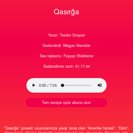
0
0
781
15
Qasırğa
Yazar: Teodor Drayzer
Səsləndirdi: Müjgan Namidar
Səs rejissoru: Fəyyaz Ələkbərov
Səsləndirmə vaxtı: 01:17:44
Tam versiya üçün abunə olun