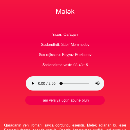
1
0
897
25
Mələk
Yazar: Qaraqan
Səsləndirdi: Sabir Məmmədov
Səs rejissoru: Fəyyaz Ələkbərov
Səsləndirmə vaxtı: 03:43:15
Tam versiya üçün abunə olun