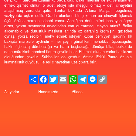
Məşhur detektiv yazarı Aqata Kristinin növbəti romanı “Günəş altında
də Erkül Puaro dənizsahili kurortda olur. Lakin məşhur detektivə ist
etmək qismət olmur: o adət etdiyi işlə məşğul olmaq – qətl cina
araşdırmaq zorunda qalır. Tənha buxtada Arlena Marşallı boğ
vəziyyətdə aşkar edilir. Orada olanların bir çoxunun bu cinayəti i
üçün özünə məxsus səbəbi vardır. Analığına dərin nifrət bəsləyə
qızmı, yoxsa sevmədiyi arvadından can qurtarmaq istəyən ərimi?
alicənablıq və dürüstlük maskası altında öz qaranlıq keçmişini gi
oynaş, yoxsa rəqibini məhv etmək istəyən kübar cəmiyyət qadını
baxışda mənzərə aydındır – hər şeyin günahkarı məhəbbət üçbuca
Lakin üçbucaq dördbucağa və hətta beşbucağa dönüşə bilər, bəl
daha mürəkkəb həndəsi fiqura çevrilə bilər. Ehtimal olunan variantlar
olduğundan çoxdur. Şübhəlilər də çoxdur. Amma Erkül Puaro ö
kriminalistik duyğusu ilə əsl cinayətkarı üzə çıxara bilir.
Share
Facebook
Twitter
Email
WhatsApp
Telegram
Messenger
Copy
Link
Aktyorlar
Haqqımızda
Əlaqə