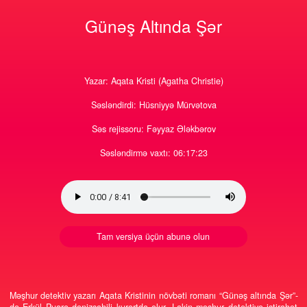
1
0
817
13
Günəş Altında Şər
Yazar: Aqata Kristi (Agatha Christie)
Səsləndirdi: Hüsniyyə Mürvətova
Səs rejissoru: Fəyyaz Ələkbərov
Səsləndirmə vaxtı: 06:17:23
Tam versiya üçün abunə olun